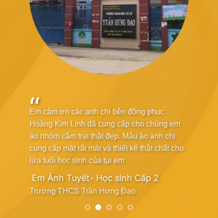
“
 của
Em cảm ơn các anh chị bên đồng phục
Các bạn làm 
ất
Hoàng Kim Linh đã cung cấp cho chúng em
những gì tôi
“
ẹp.
áo nhóm cắm trại thật đẹp. Mẫu áo anh chị
thiết kế , c
cung cấp mặt rất mát và thiết kế thật chất cho
Linh đã mang
lứa tuổi học sinh của tụi em
trải nghiệm t
Em Ánh Tuyết- Học sinh Cấp 2
Chị Huyền
Trường THCS Trần Hưng Đạo
Công Ty Xây