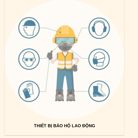
THIẾT BỊ BẢO HỘ LAO ĐỘNG