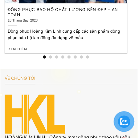
NHỮNG CHẤT LIỆU VẢI SƠ MI ĐÁNG CHÚ Ý NĂM
2023
13 Tháng Tư, 2023
Ngoài việc đảm bảo nhu cầu ngoại hình hiện nay dù là cá
nhân hay doanh nghiệp đã và đang
XEM THÊM
VỀ CHÚNG TÔI
HOÀNG KIM LINH - Công ty may đồng phục theo yêu cầu,