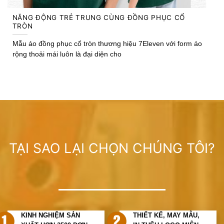
TẬP ĐOÀN TTC
Chặng đường hơn 40 năm hình thành và phát triển đã thể
hiện dấu ấn gầy dựng của Nhà Sáng
TẠI SAO LẠI CHỌN CHÚNG TÔI?
KINH NGHIỆM SẢN
THIẾT KẾ, MAY MẪU,