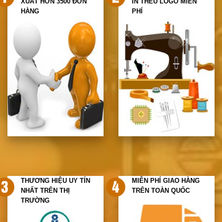
XUẤT HƠN 3500 ĐƠN
IN THÊU LOGO MIỄN
HÀNG
PHÍ
THƯƠNG HIỆU UY TÍN
MIỄN PHÍ GIAO HÀNG
NHẤT TRÊN THỊ
TRÊN TOÀN QUỐC
TRƯỜNG