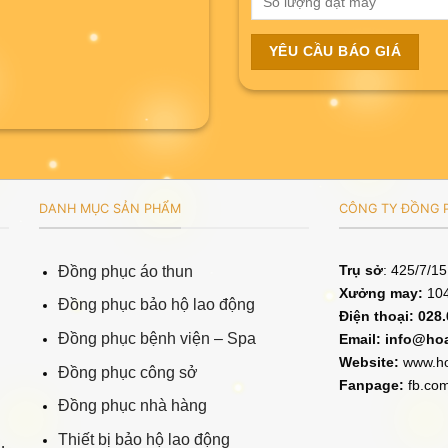
DANH MỤC SẢN PHẨM
CÔNG TY ĐỒNG P
Trụ sở
: 425/7/1
Đồng phục áo thun
Xưởng may:
104
Đồng phục bảo hộ lao động
Điện thoại: 028
Đồng phục bệnh viện – Spa
Email:
info@ho
Website:
www.ho
Đồng phục công sở
Fanpage:
fb.co
Đồng phục nhà hàng
Thiết bị bảo hộ lao động
.