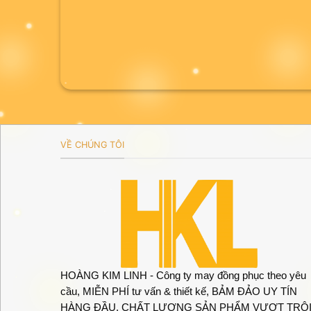
VỀ CHÚNG TÔI
HOÀNG KIM LINH - Công ty may đồng phục theo yêu
cầu, MIỄN PHÍ tư vấn & thiết kế, BẢM ĐẢO UY TÍN
HÀNG ĐẦU, CHẤT LƯỢNG SẢN PHẨM VƯỢT TRỘI