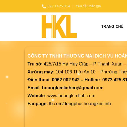
Skip
0973.425.814
Yêu cầu báo giá
to
content
TRANG CHỦ
CÔNG TY TNHH THƯƠNG MẠI DỊCH VỤ HOÀN
Trụ sở
: 425/7/15 Hà Huy Giáp – P Thạnh Xuân 
Xưởng may:
104,106 Thới An 10 – Phường Thớ
Điện thoại:
0962.002.942 –
Hotline: 0973.425.8
Email:
hoangkimlinhco@gmail.com
Website:
www.hoangkimlinh.com
Fanpage:
fb.com/dongphuchoangkimlinh