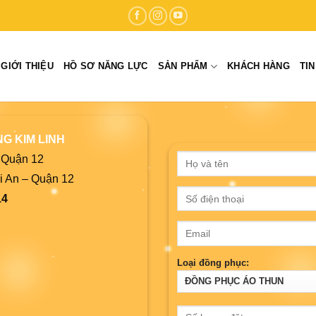
GIỚI THIỆU
HỒ SƠ NĂNG LỰC
SẢN PHẨM
KHÁCH HÀNG
TI
G KIM LINH
– Quận 12
i An – Quận 12
14
Loại đồng phục: