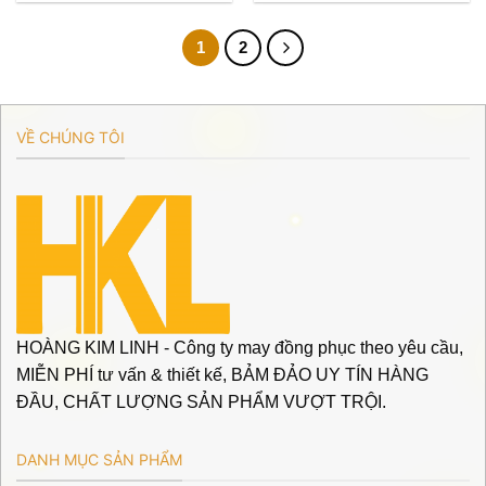
1
2
VỀ CHÚNG TÔI
HOÀNG KIM LINH - Công ty may đồng phục theo yêu cầu,
MIỄN PHÍ tư vấn & thiết kế, BẢM ĐẢO UY TÍN HÀNG
ĐẦU, CHẤT LƯỢNG SẢN PHẨM VƯỢT TRỘI.
DANH MỤC SẢN PHẨM