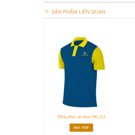
SẢN PHẨM LIÊN QUAN
Add to
Add to
wishlist
wishlist
o thun HKL117
Đồng phục áo thun HKL113
 TIẾP
ĐỌC TIẾP