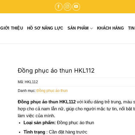
GIỚI THIỆU
HỒ SƠ NĂNG LỰC
SẢN PHẨM
KHÁCH HÀNG
TI
Đồng phục áo thun HKL112
Mã:
HKL112
to
Danh mục:
Đồng phục áo thun
ist
Đồng phục áo thun HKL112
với kiểu dáng trẻ trung, màu 
hợp cho cả nam lẫn nữ, giúp cho người mặc tự tin, nổi bật 
làm việc của mình.
Loại sản phẩm:
Đồng phục áo thun
Tình trạng
: Cần đặt hàng trước