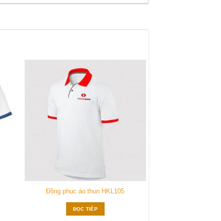
 to
Add to
list
wishlist
Đồng phục áo thun HKL105
ĐỌC TIẾP