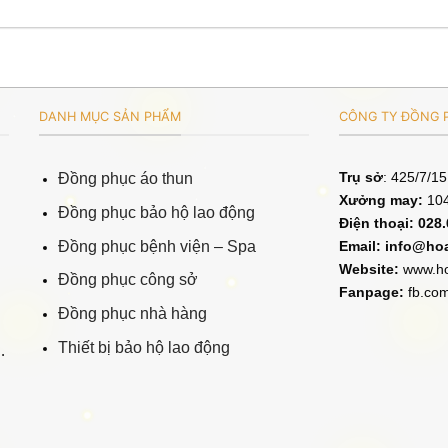
DANH MỤC SẢN PHẨM
CÔNG TY ĐỒNG P
Trụ sở
: 425/7/1
Đồng phục áo thun
Xưởng may:
104
Đồng phục bảo hộ lao động
Điện thoại: 028
Đồng phục bệnh viện – Spa
Email:
info@ho
Website:
www.ho
Đồng phục công sở
Fanpage:
fb.co
Đồng phục nhà hàng
Thiết bị bảo hộ lao động
.