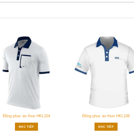
SẢN PHẨM TƯƠNG TỰ
Add to
Add
wishlist
wish
Đồng phục áo thun HKL104
Đồng phục áo thun HKL106
ĐỌC TIẾP
ĐỌC TIẾP