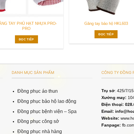
ĂNG TAY PHỦ HẠT NHỰA PRO-
Găng tay bảo hộ HKL603
PRO
ĐỌC TIẾP
ĐỌC TIẾP
DANH MỤC SẢN PHẨM
CÔNG TY ĐỒNG P
Trụ sở
: 425/7/1
Đồng phục áo thun
Xưởng may:
104
Đồng phục bảo hộ lao động
Điện thoại: 028
Đồng phục bệnh viện – Spa
Email:
info@ho
Website:
www.ho
Đồng phục công sở
Fanpage:
fb.co
Đồng phục nhà hàng