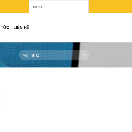
N TỨC
LIÊN HỆ
 to
list