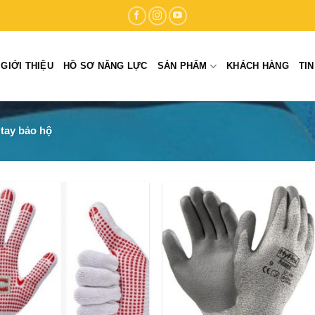
GIỚI THIỆU
HỒ SƠ NĂNG LỰC
SẢN PHẨM
KHÁCH HÀNG
TI
tay bảo hộ
Add to
Add
wishlist
wish