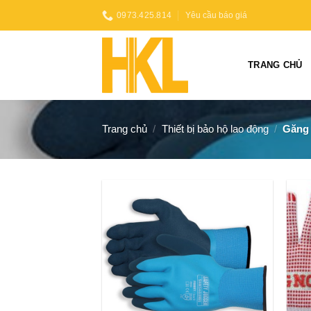
Skip
0973.425.814
Yêu cầu báo giá
to
content
TRANG CHỦ
Trang chủ
/
Thiết bị bảo hộ lao động
/
Găng 
Add to
wishlist