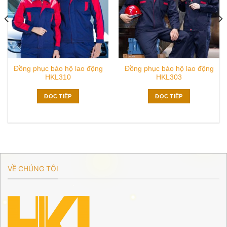
Đồng phục bảo hộ lao động
Đồng phục bảo hộ lao động
HKL310
HKL303
ĐỌC TIẾP
ĐỌC TIẾP
VỀ CHÚNG TÔI