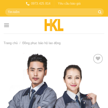
Skip
0973.425.814
Yêu cầu báo giá
to
Tìm
content
kiếm:
Trang chủ
/
Đồng phục bảo hộ lao động
Add to
wishlist