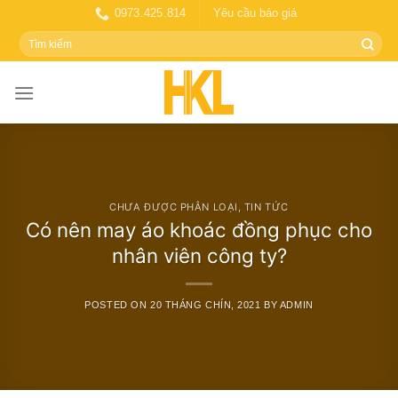
Skip
0973.425.814
Yêu cầu báo giá
to
Tìm
content
kiếm:
CHƯA ĐƯỢC PHÂN LOẠI
,
TIN TỨC
Có nên may áo khoác đồng phục cho
nhân viên công ty?
POSTED ON
20 THÁNG CHÍN, 2021
BY
ADMIN